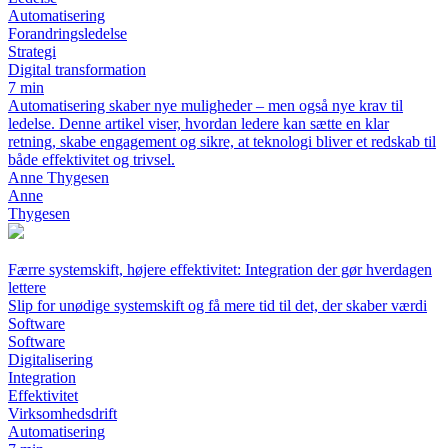
Automatisering
Forandringsledelse
Strategi
Digital transformation
7 min
Automatisering skaber nye muligheder – men også nye krav til
ledelse. Denne artikel viser, hvordan ledere kan sætte en klar
retning, skabe engagement og sikre, at teknologi bliver et redskab til
både effektivitet og trivsel.
Anne Thygesen
Anne
Thygesen
Færre systemskift, højere effektivitet: Integration der gør hverdagen
lettere
Slip for unødige systemskift og få mere tid til det, der skaber værdi
Software
Software
Digitalisering
Integration
Effektivitet
Virksomhedsdrift
Automatisering