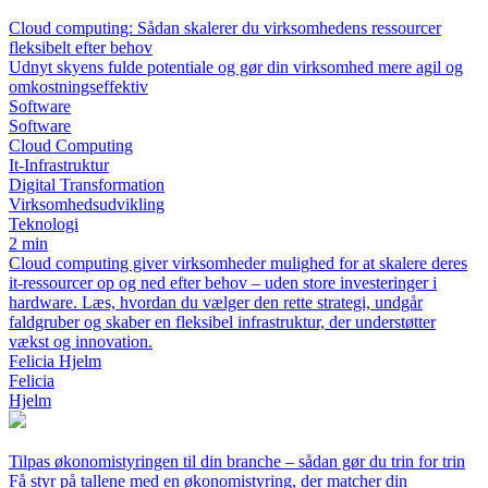
Cloud computing: Sådan skalerer du virksomhedens ressourcer
fleksibelt efter behov
Udnyt skyens fulde potentiale og gør din virksomhed mere agil og
omkostningseffektiv
Software
Software
Cloud Computing
It-Infrastruktur
Digital Transformation
Virksomhedsudvikling
Teknologi
2 min
Cloud computing giver virksomheder mulighed for at skalere deres
it-ressourcer op og ned efter behov – uden store investeringer i
hardware. Læs, hvordan du vælger den rette strategi, undgår
faldgruber og skaber en fleksibel infrastruktur, der understøtter
vækst og innovation.
Felicia Hjelm
Felicia
Hjelm
Tilpas økonomistyringen til din branche – sådan gør du trin for trin
Få styr på tallene med en økonomistyring, der matcher din