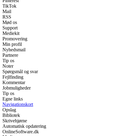
Pinterest
TikTok
Mail
RSS
Mød os
Support
Mediekit
Promovering
Min profil
Nyhedsmail
Partnere
Tip os
Noter
Spørgsmål og svar
Fejlfinding
Kommentar
Jobmuligheder
Tip os
Egne links
Navigationskort
Opslag
Bibliotek
Skrivehjørne
Automatisk opdatering
OnlineSoftware.dk