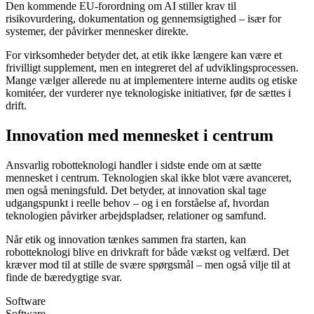
Den kommende EU-forordning om AI stiller krav til
risikovurdering, dokumentation og gennemsigtighed – især for
systemer, der påvirker mennesker direkte.
For virksomheder betyder det, at etik ikke længere kan være et
frivilligt supplement, men en integreret del af udviklingsprocessen.
Mange vælger allerede nu at implementere interne audits og etiske
komitéer, der vurderer nye teknologiske initiativer, før de sættes i
drift.
Innovation med mennesket i centrum
Ansvarlig robotteknologi handler i sidste ende om at sætte
mennesket i centrum. Teknologien skal ikke blot være avanceret,
men også meningsfuld. Det betyder, at innovation skal tage
udgangspunkt i reelle behov – og i en forståelse af, hvordan
teknologien påvirker arbejdspladser, relationer og samfund.
Når etik og innovation tænkes sammen fra starten, kan
robotteknologi blive en drivkraft for både vækst og velfærd. Det
kræver mod til at stille de svære spørgsmål – men også vilje til at
finde de bæredygtige svar.
Software
Software