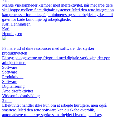
7 min
Mange virksomheder kæmper med ineffektivitet, når medarbejdere
skal hoppe mellem flere digitale systemer. Med den rette integration
kan processer forenkles, fejl minimeres og samarbejdet styrkes – til
gavn for både bundlinje og arbejdsglæde.
Karl Henningsen
Karl
Henningsen
Få mere ud af dine ressourcer med software, der styrker
produktiviteten
Få styr på opgaverne og frigør tid med digitale værktøjer, der gør
arbejdet lettere
Software
Software
Produktivitet
Software
Digitalisering
Arbejdseffektivitet
Virksomhedsudvikling
3 min
Effektivitet handler ikke kun om at arbejde hurtigere, men også
smartere. Med den rette software kan du skabe overblik,
automatisere rutiner og styrke samarbejdet i hverdagen. Læs,