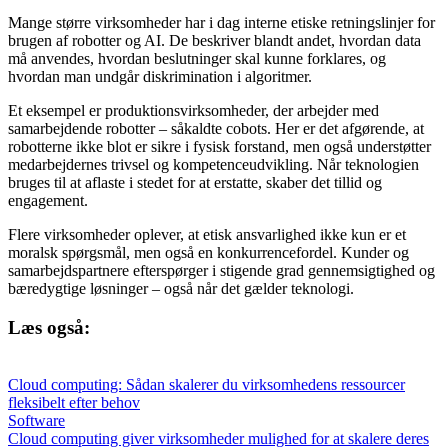
Mange større virksomheder har i dag interne etiske retningslinjer for
brugen af robotter og AI. De beskriver blandt andet, hvordan data
må anvendes, hvordan beslutninger skal kunne forklares, og
hvordan man undgår diskrimination i algoritmer.
Et eksempel er produktionsvirksomheder, der arbejder med
samarbejdende robotter – såkaldte cobots. Her er det afgørende, at
robotterne ikke blot er sikre i fysisk forstand, men også understøtter
medarbejdernes trivsel og kompetenceudvikling. Når teknologien
bruges til at aflaste i stedet for at erstatte, skaber det tillid og
engagement.
Flere virksomheder oplever, at etisk ansvarlighed ikke kun er et
moralsk spørgsmål, men også en konkurrencefordel. Kunder og
samarbejdspartnere efterspørger i stigende grad gennemsigtighed og
bæredygtige løsninger – også når det gælder teknologi.
Læs også:
Cloud computing: Sådan skalerer du virksomhedens ressourcer
fleksibelt efter behov
Software
Cloud computing giver virksomheder mulighed for at skalere deres