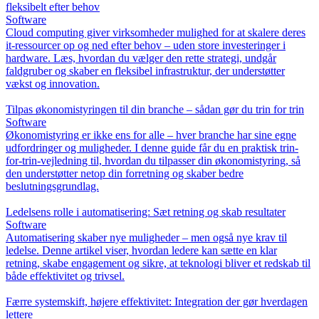
fleksibelt efter behov
Software
Cloud computing giver virksomheder mulighed for at skalere deres
it-ressourcer op og ned efter behov – uden store investeringer i
hardware. Læs, hvordan du vælger den rette strategi, undgår
faldgruber og skaber en fleksibel infrastruktur, der understøtter
vækst og innovation.
Tilpas økonomistyringen til din branche – sådan gør du trin for trin
Software
Økonomistyring er ikke ens for alle – hver branche har sine egne
udfordringer og muligheder. I denne guide får du en praktisk trin-
for-trin-vejledning til, hvordan du tilpasser din økonomistyring, så
den understøtter netop din forretning og skaber bedre
beslutningsgrundlag.
Ledelsens rolle i automatisering: Sæt retning og skab resultater
Software
Automatisering skaber nye muligheder – men også nye krav til
ledelse. Denne artikel viser, hvordan ledere kan sætte en klar
retning, skabe engagement og sikre, at teknologi bliver et redskab til
både effektivitet og trivsel.
Færre systemskift, højere effektivitet: Integration der gør hverdagen
lettere