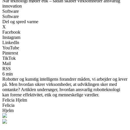
Når teknologi møder etik – sådan skaber virksomheder ansvarlig
innovation
Software
Software
Del og spred varme
X
Facebook
Instagram
LinkedIn
YouTube
Pinterest
TikTok
Mail
RSS
6 min
Robotter og kunstig intelligens forandrer måden, vi arbejder og lever
på. Men hvordan sikrer virksomheder, at udviklingen sker med
omtanke? Artiklen undersøger, hvordan ansvarlig robotteknologi
kan forene effektivitet, etik og menneskelige værdier.
Felicia Hjelm
Felicia
Hjelm