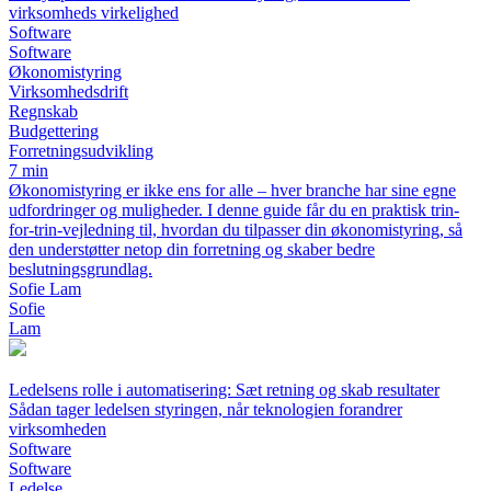
virksomheds virkelighed
Software
Software
Økonomistyring
Virksomhedsdrift
Regnskab
Budgettering
Forretningsudvikling
7 min
Økonomistyring er ikke ens for alle – hver branche har sine egne
udfordringer og muligheder. I denne guide får du en praktisk trin-
for-trin-vejledning til, hvordan du tilpasser din økonomistyring, så
den understøtter netop din forretning og skaber bedre
beslutningsgrundlag.
Sofie Lam
Sofie
Lam
Ledelsens rolle i automatisering: Sæt retning og skab resultater
Sådan tager ledelsen styringen, når teknologien forandrer
virksomheden
Software
Software
Ledelse