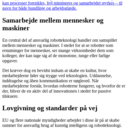
kan processer forenkles, fejl minimeres og samarbejdet styrkes – til
gavn for både bundlinje og arbejdsglæde.
Samarbejde mellem mennesker og
maskiner
En central del af ansvarlig robotteknologi handler om samspillet
mellem mennesker og maskiner. I stedet for at se robotter som
erstatninger for mennesker, ser mange virksomheder dem som
kolleger, der kan tage sig af de monotone, tunge eller farlige
opgaver.
Det kræver dog en bevidst indsats at skabe en kultur, hvor
medarbejderne føler sig trygge ved teknologien. Uddannelse,
inddragelse og åben kommunikation er nøgleord. Når
medarbejderne forstår, hvordan robotterne fungerer, og hvorfor de er
der, bliver de en aktiv del af innovationen i stedet for passive
tilskuere.
Lovgivning og standarder på vej
EU og flere nationale myndigheder arbejder i disse år på at skabe
rammer for ansvarlig brug af kunstig intelligens og robotteknologi.