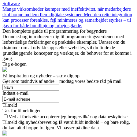
Software
Mange virksomheder kæmper med ineffektivitet, når medarbejdere
skal hoppe mellem flere digitale systemer. Med den rette integration
kan processer forenkles, fejl minimeres og samarbejdet styrkes – til
gavn for både bundlinje og arbejdsglæde.
Den komplette guide til programmering for begyndere
Denne e-bog introducerer dig til programmeringsverdenen med
letforståelige forklaringer og praktiske eksempler. Uanset om du
drømmer om at udvikle apps eller websites, vil du finde de
grundlæggende koncepter og værktøjer, du behøver for at komme i
gang.
Tag e-bogen
Få inspiration og nyheder – skriv dig op
Gør som tusindvis af andre – modtag vores bedste råd på mail.
Indtast e-mail
Tilmeld
Tak for tilmeldingen
Ved at fortsætte accepterer jeg brugervilkår og databeskyttelse.
Tilmeld dig nyhedsbrevet og få værdifuldt indhold – og bare rolig,
du kan altid hoppe fra igen. Vi passer på dine data.