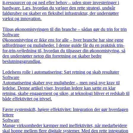
it-ressourcer op og ned efter behov – uden store investeringer i
hardware. Læs, hvordan du vælger den rette strategi, undgår
faldgruber og skaber en fleksibel infrastruktur, der understøtter
vækst og innovation.
Tilpas økonomistyringen til din branche – sådan gør du trin for trin
Software
Økonomistyring er ikke ens for alle – hver branche har sine egne
udfordringer og muligheder. I denne guide får du en praktisk trin-
for-trin-vejledning til, hvordan du tilpasser din økonomistyring, så
den understøtter netop din forretning og skaber bedre
beslutningsgrundlag.
Ledelsens rolle i automatisering: Sæt retning og skab resultater
Software
Automatisering skaber nye muligheder – men også nye krav til
ledelse. Denne artikel viser, hvordan ledere kan sætte en klar
retning, skabe engagement og sikre, at teknologi bliver et redskab til
både effektivitet og trivsel.
Færre systemskift, højere effektivitet: Integration der gør hverdagen
lettere
Software
Mange virksomheder kæmper med ineffektivitet, når medarbejdere
skal hoppe mellem flere digitale systemer. Med den rette integration