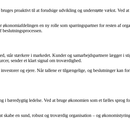
bruges proaktivt til at forudsige udvikling og understøtte vækst. Ved at 
r økonomiafdelingen en ny rolle som sparringspartner for resten af organ
af beslutningsprocessen.
d, står stærkere i markedet. Kunder og samarbejdspartnere lægger i st
rcer, sender et klart signal om troværdighed.
storer og ejere. Når tallene er tilgængelige, og beslutninger kan forkla
ring i bæredygtig ledelse. Ved at bruge økonomien som et fælles sprog 
 at skabe en sund, robust og troværdig organisation – og økonomistyrin