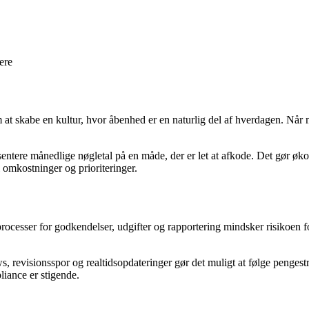
ere
t skabe en kultur, hvor åbenhed er en naturlig del af hverdagen. Når 
entere månedlige nøgletal på en måde, der er let at afkode. Det gør øko
l omkostninger og prioriteringer.
esser for godkendelser, udgifter og rapportering mindsker risikoen for 
 revisionsspor og realtidsopdateringer gør det muligt at følge pengestr
liance er stigende.