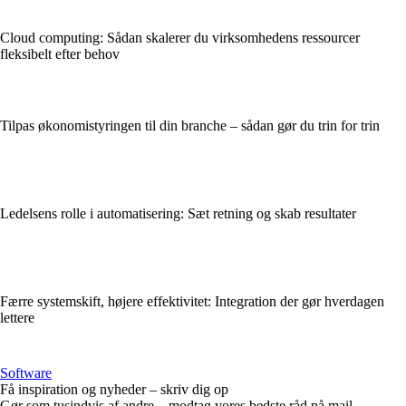
Cloud computing: Sådan skalerer du virksomhedens ressourcer
fleksibelt efter behov
Tilpas økonomistyringen til din branche – sådan gør du trin for trin
Ledelsens rolle i automatisering: Sæt retning og skab resultater
Færre systemskift, højere effektivitet: Integration der gør hverdagen
lettere
Software
Få inspiration og nyheder – skriv dig op
Gør som tusindvis af andre – modtag vores bedste råd på mail.