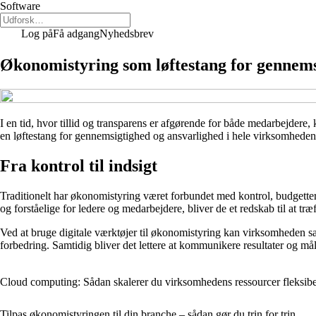
Software
Log på
Få adgang
Nyhedsbrev
Økonomistyring som løftestang for gennems
I en tid, hvor tillid og transparens er afgørende for både medarbejdere,
en løftestang for gennemsigtighed og ansvarlighed i hele virksomheden
Fra kontrol til indsigt
Traditionelt har økonomistyring været forbundet med kontrol, budgetter
og forståelige for ledere og medarbejdere, bliver de et redskab til at træ
Ved at bruge digitale værktøjer til økonomistyring kan virksomheden sam
forbedring. Samtidig bliver det lettere at kommunikere resultater og mål
Cloud computing: Sådan skalerer du virksomhedens ressourcer fleksibe
Tilpas økonomistyringen til din branche – sådan gør du trin for trin