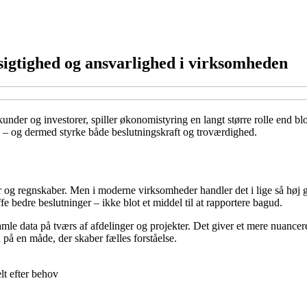
igtighed og ansvarlighed i virksomheden
 kunder og investorer, spiller økonomistyring en langt større rolle end b
 – og dermed styrke både beslutningskraft og troværdighed.
 og regnskaber. Men i moderne virksomheder handler det i lige så høj g
ffe bedre beslutninger – ikke blot et middel til at rapportere bagud.
le data på tværs af afdelinger og projekter. Det giver et mere nuanceret
 på en måde, der skaber fælles forståelse.
lt efter behov