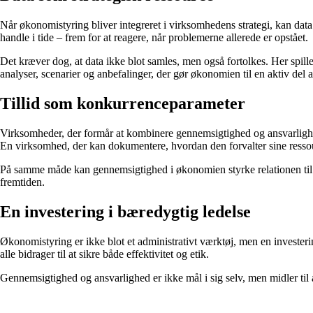
Når økonomistyring bliver integreret i virksomhedens strategi, kan data 
handle i tide – frem for at reagere, når problemerne allerede er opstået.
Det kræver dog, at data ikke blot samles, men også fortolkes. Her spille
analyser, scenarier og anbefalinger, der gør økonomien til en aktiv del 
Tillid som konkurrenceparameter
Virksomheder, der formår at kombinere gennemsigtighed og ansvarlighe
En virksomhed, der kan dokumentere, hvordan den forvalter sine ressou
På samme måde kan gennemsigtighed i økonomien styrke relationen til inve
fremtiden.
En investering i bæredygtig ledelse
Økonomistyring er ikke blot et administrativt værktøj, men en investe
alle bidrager til at sikre både effektivitet og etik.
Gennemsigtighed og ansvarlighed er ikke mål i sig selv, men midler til